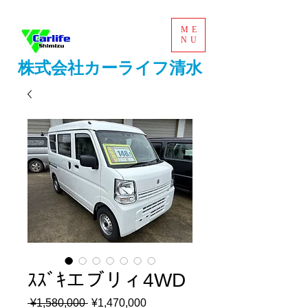
ME
NU
株式会社カーライフ清水
ｽｽﾞｷエブリィ4WD
 ¥1,580,000 
通
¥1,470,000
セ