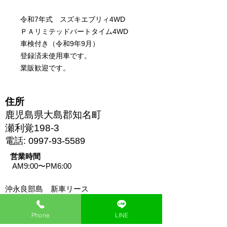
常
ー
価
ル
令和7年式 スズキエブリィ4WD
格
価
ＰＡリミテッドパートタイム4WD
格
車検付き（令和9年9月）
登録済未使用車です。
業販歓迎です。
住所
鹿児島県大島郡知名町
瀬利覚198-3
電話:
0997-93-5589
営業時間
AM9:00〜PM6:00
沖永良部島 新車リース
お問い合わせはこちらまで
Phone
LINE